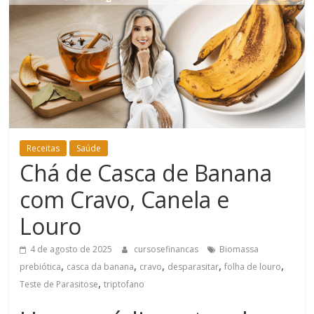
Bem-
Estar
Receitas
Saúde
Chá de Casca de Banana
com Cravo, Canela e
Louro
4 de agosto de 2025
cursosefinancas
Biomassa
,
,
,
,
,
prebiótica
casca da banana
cravo
desparasitar
folha de louro
,
Teste de Parasitose
triptofano