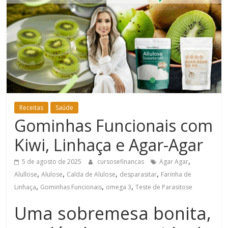
Bem-
Estar
Receitas
Saúde
Gominhas Funcionais com
Kiwi, Linhaça e Agar-Agar
,
5 de agosto de 2025
cursosefinancas
Agar Agar
,
,
,
,
Alullose
Alulose
Calda de Alulose
desparasitar
Farinha de
,
,
,
Linhaça
Gominhas Funcionais
omega 3
Teste de Parasitose
Uma sobremesa bonita,