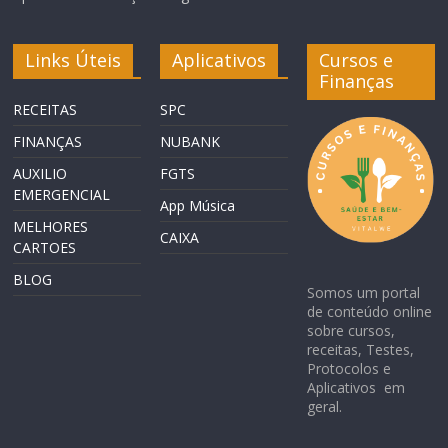
Links Úteis
Aplicativos
Cursos e
Finanças
RECEITAS
SPC
FINANÇAS
NUBANK
AUXILIO
FGTS
EMERGENCIAL
App Música
MELHORES
CAIXA
CARTOES
BLOG
Somos um portal
de conteúdo online
sobre cursos,
receitas, Testes,
Protocolos e
Aplicativos em
geral.