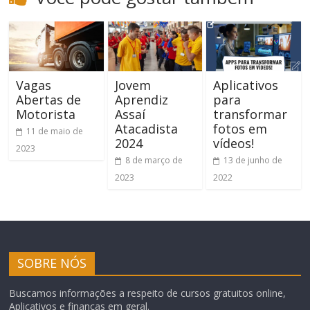
Vagas
Jovem
Aplicativos
Abertas de
Aprendiz
para
Motorista
Assaí
transformar
Atacadista
fotos em
11 de maio de
2024
vídeos!
2023
8 de março de
13 de junho de
2023
2022
SOBRE NÓS
Buscamos informações a respeito de cursos gratuitos online,
Aplicativos e finanças em geral.