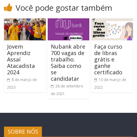
Você pode gostar também
Jovem
Nubank abre
Faça curso
Aprendiz
700 vagas de
de libras
Assaí
trabalho.
grátis e
Atacadista
Saiba como
ganhe
2024
se
certificado
candidatar
8 de março de
10 de março de
28 de setembro
2023
2022
de 2021
SOBRE NÓS