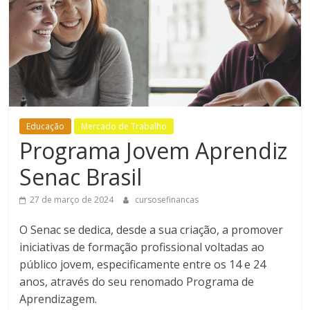
Bem-
Estar
Educação
Mercado de Trabalho
Programa Jovem Aprendiz
Senac Brasil
27 de março de 2024
cursosefinancas
O Senac se dedica, desde a sua criação, a promover
iniciativas de formação profissional voltadas ao
público jovem, especificamente entre os 14 e 24
anos, através do seu renomado Programa de
Aprendizagem.