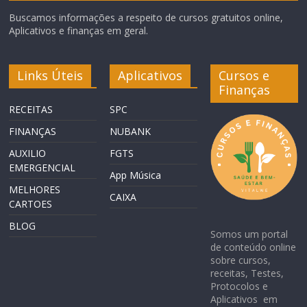
Buscamos informações a respeito de cursos gratuitos online,
Aplicativos e finanças em geral.
Links Úteis
Aplicativos
Cursos e
Finanças
RECEITAS
SPC
FINANÇAS
NUBANK
AUXILIO
FGTS
EMERGENCIAL
App Música
MELHORES
CAIXA
CARTOES
BLOG
Somos um portal
de conteúdo online
sobre cursos,
receitas, Testes,
Protocolos e
Aplicativos em