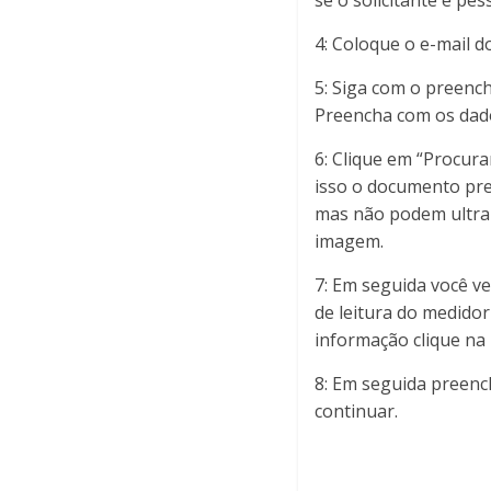
se o solicitante é pes
4: Coloque o e-mail d
5: Siga com o preenc
Preencha com os dad
6: Clique em “Procur
isso o documento prec
mas não podem ultrap
imagem.
7: Em seguida você v
de leitura do medidor 
informação clique na
8: Em seguida preench
continuar.