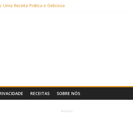
: Uma Receita Prática e Deliciosa
Sem Açúcar e com Leite Vegetal)
 Nutritiva e Boa para o Intestino
(com Alulose)
Frigideira (Sem Forno, Fácil e Fofinho)
PRIVACIDADE
RECEITAS
SOBRE NÓS
Anúncio