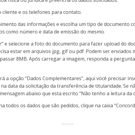
soa física ou jurídica e preencha os dados solicitados.
o cliente e os telefones para contato.
himento das informações e escolha um tipo de documento c
os como número e data de emissão do mesmo.
ar” e selecione a foto do documento para fazer upload do d
isa estar em arquivos jpg, gif ou pdf. Podem ser enviados 
assar 8MB. Após carregar a imagem, responda a pergunta 
erá a opção “Dados Complementares”, aqui você precisar ins
na data da solicitação da transferência de titularidade. Se n
 mensagem abaixo que esta escrito “Não tenho a leitura da d
a todos os dados que são pedidos, clique na caixa “Concord
Anúncio