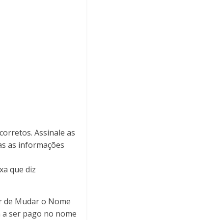
corretos. Assinale as
das as informações
xa que diz
nar de Mudar o Nome
am a ser pago no nome