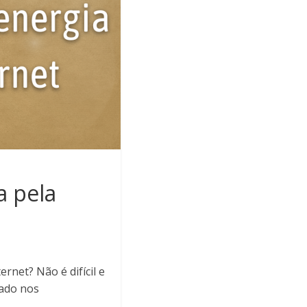
 pela
rnet? Não é difícil e
bado nos