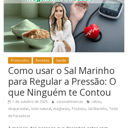
Bem-
Estar
Protocolos
Receitas
Saúde
Como usar o Sal Marinho
para Regular a Pressão: O
que Ninguém te Contou
,
1 de outubro de 2025
cursosefinancas
cálcio
,
,
,
,
,
desparasitar
Iodo natural
magnesio
Potássio
Sal Marinho
Teste
de Parasitose