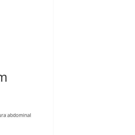
um
dura abdominal