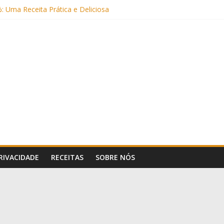
: Uma Receita Prática e Deliciosa
Sem Açúcar e com Leite Vegetal)
 Nutritiva e Boa para o Intestino
(com Alulose)
PRIVACIDADE
RECEITAS
SOBRE NÓS