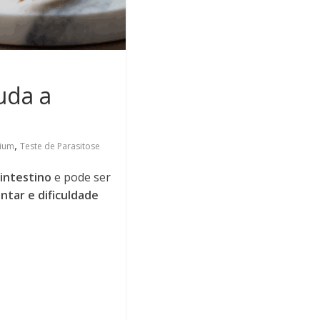
juda a
,
lium
Teste de Parasitose
intestino
e pode ser
ntar e dificuldade