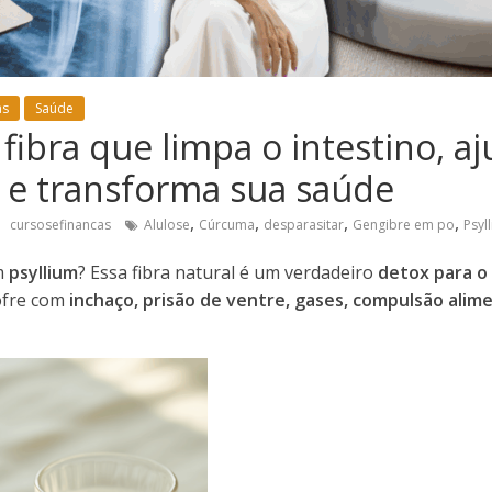
as
Saúde
 fibra que limpa o intestino, a
 e transforma sua saúde
,
,
,
,
cursosefinancas
Alulose
Cúrcuma
desparasitar
Gengibre em po
Psyl
em
psyllium
? Essa fibra natural é um verdadeiro
detox para o 
ofre com
inchaço, prisão de ventre, gases, compulsão alime