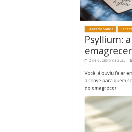
Guias de Saude
Receit
Psyllium: a
emagrecer
2 de outubro de 2025
Você já ouviu falar 
a chave para quem s
de emagrecer
.