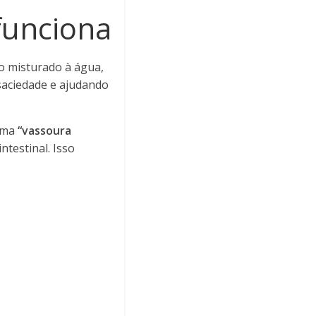
funciona
o misturado à água,
aciedade e ajudando
 uma
“vassoura
ntestinal. Isso