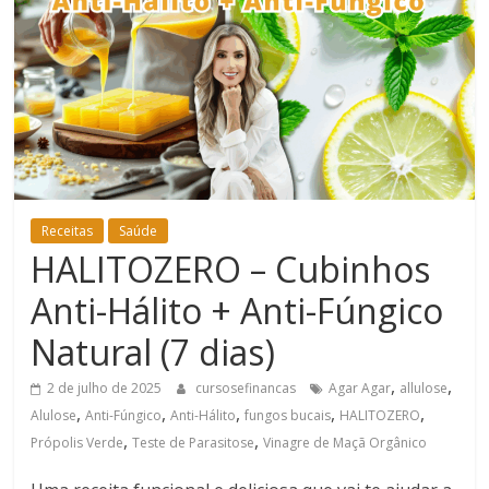
Bem-
Estar
Receitas
Saúde
HALITOZERO – Cubinhos
Anti-Hálito + Anti-Fúngico
Natural (7 dias)
,
,
2 de julho de 2025
cursosefinancas
Agar Agar
allulose
,
,
,
,
,
Alulose
Anti-Fúngico
Anti-Hálito
fungos bucais
HALITOZERO
,
,
Própolis Verde
Teste de Parasitose
Vinagre de Maçã Orgânico