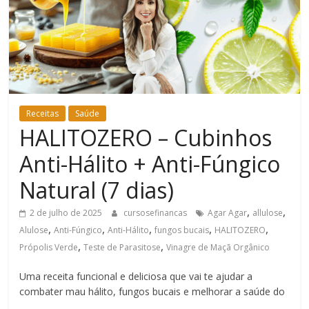
Bem-
Estar
Receitas
Saúde
HALITOZERO – Cubinhos
Anti-Hálito + Anti-Fúngico
Natural (7 dias)
,
,
2 de julho de 2025
cursosefinancas
Agar Agar
allulose
,
,
,
,
,
Alulose
Anti-Fúngico
Anti-Hálito
fungos bucais
HALITOZERO
,
,
Própolis Verde
Teste de Parasitose
Vinagre de Maçã Orgânico
Uma receita funcional e deliciosa que vai te ajudar a
combater mau hálito, fungos bucais e melhorar a saúde do