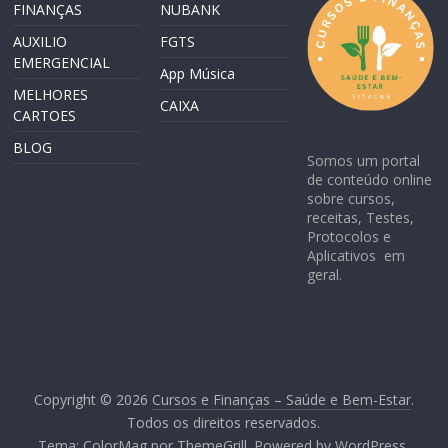
FINANÇAS
NUBANK
AUXILIO
FGTS
EMERGENCIAL
App Música
MELHORES
CAIXA
CARTOES
BLOG
Somos um portal
de conteúdo online
sobre cursos,
receitas, Testes,
Protocolos e
Aplicativos em
geral.
Copyright © 2026
Cursos e Finanças – Saúde e Bem-Estar
.
Todos os direitos reservados.
Tema:
ColorMag
por ThemeGrill. Powered by
WordPress
.