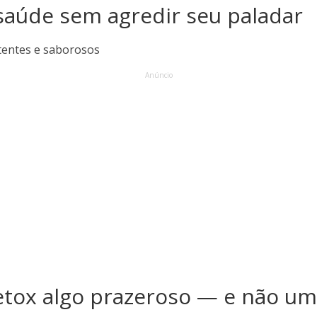
 saúde sem agredir seu paladar
tentes e saborosos
Anúncio
etox algo prazeroso — e não um