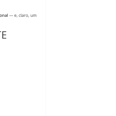
onal
— e, claro, um
TE