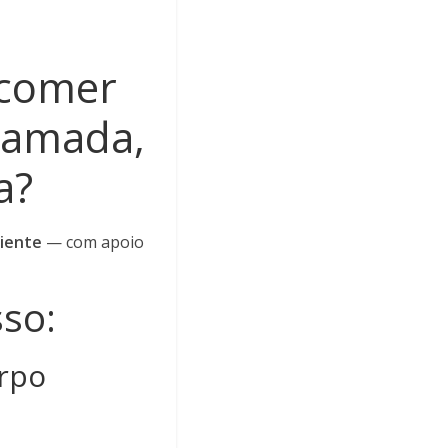
 comer
flamada,
a?
ciente
— com apoio
sso:
orpo