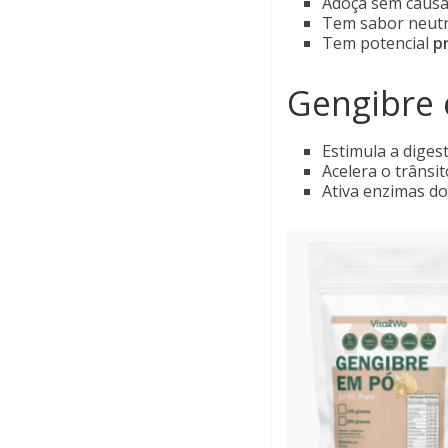
Adoça sem causar
Tem sabor neutr
Tem potencial
p
Gengibre
Estimula a diges
Acelera o trânsit
Ativa enzimas do