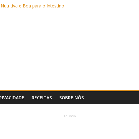
Sem Açúcar e com Leite Vegetal)
 Nutritiva e Boa para o Intestino
(com Alulose)
Frigideira (Sem Forno, Fácil e Fofinho)
: Uma Receita Prática e Deliciosa
PRIVACIDADE
RECEITAS
SOBRE NÓS
Anúncio