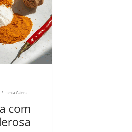
,
Pimenta Caiena
ra com
derosa