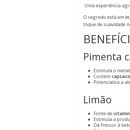
Uma experiência agra
O segredo está em
i
toque de suavidade n
BENEFÍC
Pimenta c
Estimula o metab
Contém
capsaic
Potencializa a a
Limão
Fonte de
vitamin
Estimula a produ
Dá frescor à beb