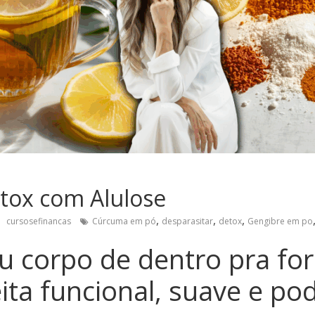
tox com Alulose
,
,
,
cursosefinancas
Cúrcuma em pó
desparasitar
detox
Gengibre em po
u corpo de dentro pra fo
ita funcional, suave e po