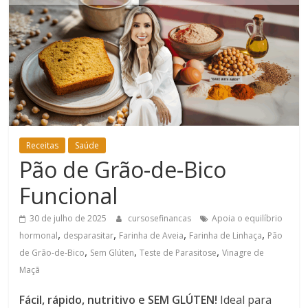
Bem-
Estar
Receitas
Saúde
Pão de Grão-de-Bico
Funcional
30 de julho de 2025
cursosefinancas
Apoia o equilíbrio
,
,
,
,
hormonal
desparasitar
Farinha de Aveia
Farinha de Linhaça
Pão
,
,
,
de Grão-de-Bico
Sem Glúten
Teste de Parasitose
Vinagre de
Maçã
Fácil, rápido, nutritivo e SEM GLÚTEN!
Ideal para