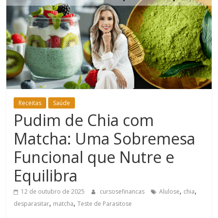
Bem-
Estar
Receitas
Saúde
Pudim de Chia com
Matcha: Uma Sobremesa
Funcional que Nutre e
Equilibra
,
,
12 de outubro de 2025
cursosefinancas
Alulose
chia
,
,
desparasitar
matcha
Teste de Parasitose