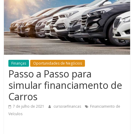
Bem-
Estar
Finanças
Oportunidades de Negócios
Passo a Passo para
simular financiamento de
Carros
7 de julho de 2021
cursosefinancas
Financiamento de
Veículos