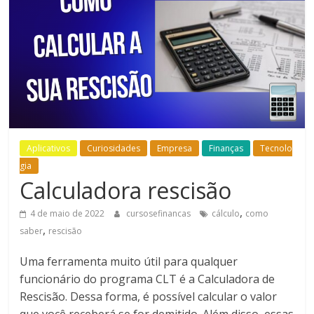
Bem-
Estar
Aplicativos
Curiosidades
Empresa
Finanças
Tecnolo
gia
Calculadora rescisão
,
4 de maio de 2022
cursosefinancas
cálculo
como
,
saber
rescisão
Uma ferramenta muito útil para qualquer
funcionário do programa CLT é a Calculadora de
Rescisão. Dessa forma, é possível calcular o valor