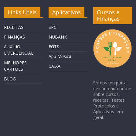
Links Úteis
Aplicativos
Cursos e
Finanças
RECEITAS
SPC
FINANÇAS
NUBANK
AUXILIO
FGTS
EMERGENCIAL
App Música
MELHORES
CAIXA
CARTOES
BLOG
Somos um portal
de conteúdo online
sobre cursos,
receitas, Testes,
Protocolos e
Aplicativos em
geral.