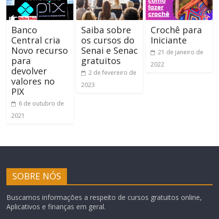
Banco
Saiba sobre
Crochê para
Central cria
os cursos do
Iniciante
Novo recurso
Senai e Senac
21 de janeiro de
para
gratuitos
2022
devolver
2 de fevereiro de
valores no
2023
PIX
6 de outubro de
2021
SOBRE NÓS
Buscamos informações a respeito de cursos gratuitos online,
Aplicativos e finanças em geral.