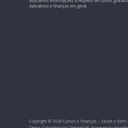
Buscamos informações a respeito de cursos gratuitos
Aplicativos e finanças em geral.
Copyright © 2026
Cursos e Finanças – Saúde e Bem-
Tema:
ColorMag
por ThemeGrill. Powered by
WordPr