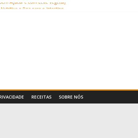
Sem Açúcar e com Leite Vegetal)
 Nutritiva e Boa para o Intestino
(com Alulose)
Frigideira (Sem Forno, Fácil e Fofinho)
: Uma Receita Prática e Deliciosa
PRIVACIDADE
RECEITAS
SOBRE NÓS