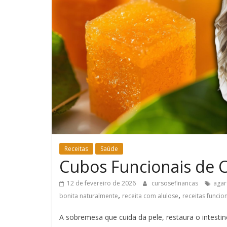
Receitas
Saúde
Cubos Funcionais de 
12 de fevereiro de 2026
cursosefinancas
agar
,
,
bonita naturalmente
receita com alulose
receitas funcio
A sobremesa que cuida da pele, restaura o intesti