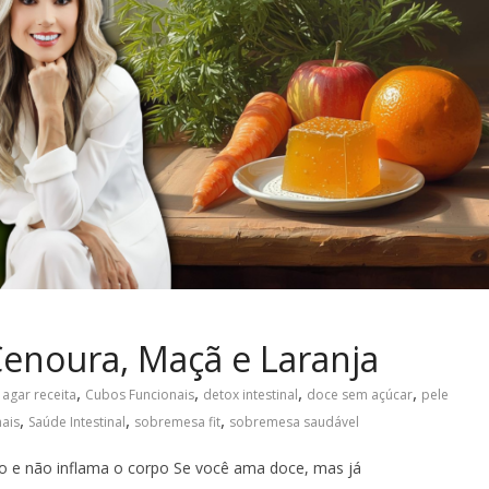
Cenoura, Maçã e Laranja
,
,
,
,
 agar receita
Cubos Funcionais
detox intestinal
doce sem açúcar
pele
,
,
,
nais
Saúde Intestinal
sobremesa fit
sobremesa saudável
no e não inflama o corpo Se você ama doce, mas já