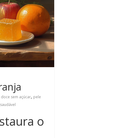
ranja
,
,
doce sem açúcar
pele
saudável
staura o