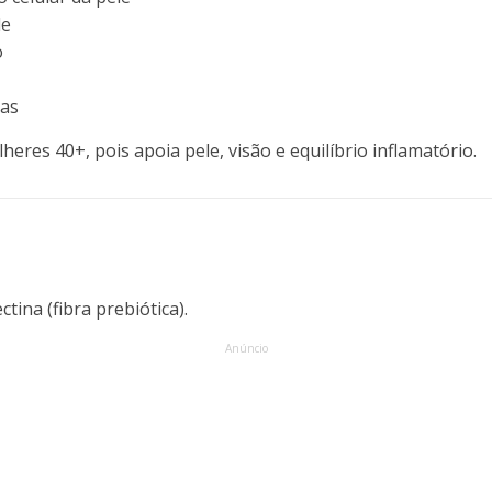
de
o
ras
eres 40+, pois apoia pele, visão e equilíbrio inflamatório.
tina (fibra prebiótica).
Anúncio