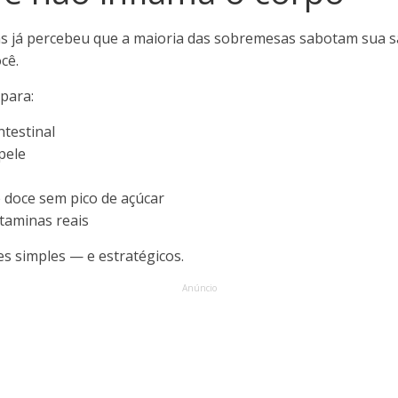
s já percebeu que a maioria das sobremesas sabotam sua 
cê.
para:
ntestinal
pele
 doce sem pico de açúcar
itaminas reais
s simples — e estratégicos.
Anúncio