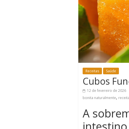
Receitas
Saúde
Cubos Func
12 de fevereiro de 2026
,
bonita naturalmente
receit
A sobrem
intestino