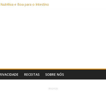
Sem Açúcar e com Leite Vegetal)
 Nutritiva e Boa para o Intestino
(com Alulose)
Frigideira (Sem Forno, Fácil e Fofinho)
: Uma Receita Prática e Deliciosa
PRIVACIDADE
RECEITAS
SOBRE NÓS
Anúncio