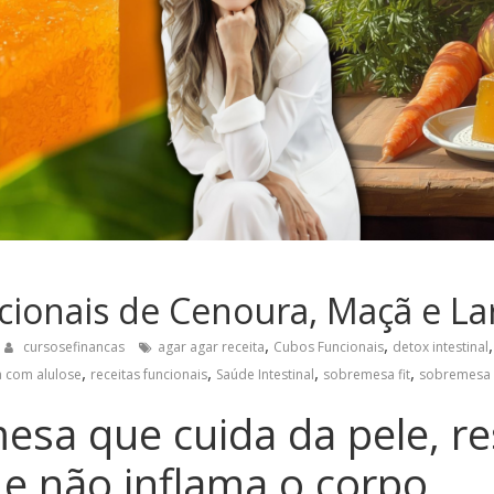
ionais de Cenoura, Maçã e La
,
,
cursosefinancas
agar agar receita
Cubos Funcionais
detox intestinal
,
,
,
,
a com alulose
receitas funcionais
Saúde Intestinal
sobremesa fit
sobremesa 
esa que cuida da pele, re
 e não inflama o corpo