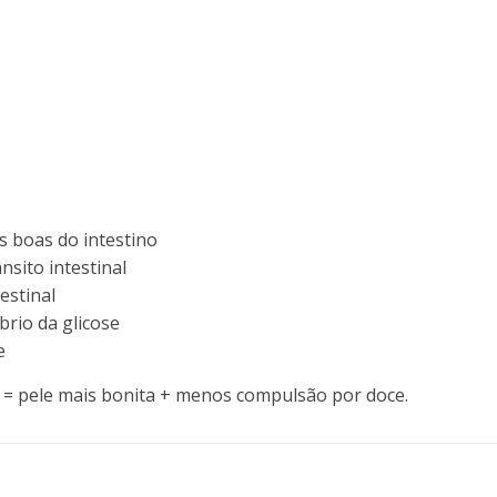
as boas do intestino
ânsito intestinal
estinal
íbrio da glicose
e
 = pele mais bonita + menos compulsão por doce.