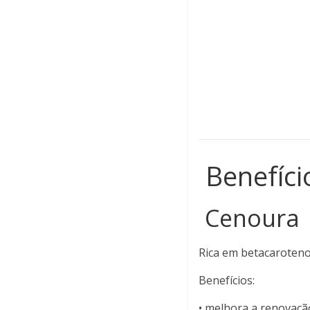
Benefíci
Cenoura
Rica em betacaroteno 
Benefícios:
• melhora a renovação