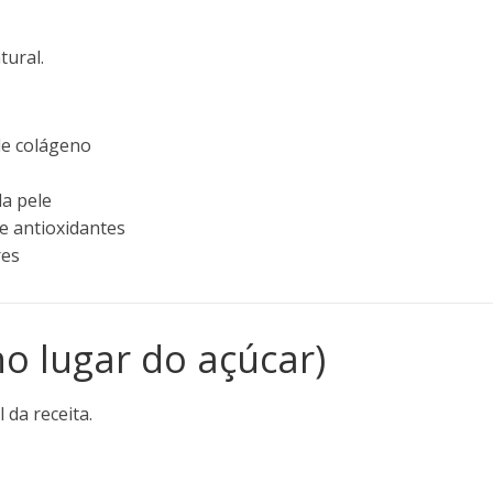
tural.
de colágeno
da pele
e antioxidantes
res
no lugar do açúcar)
 da receita.