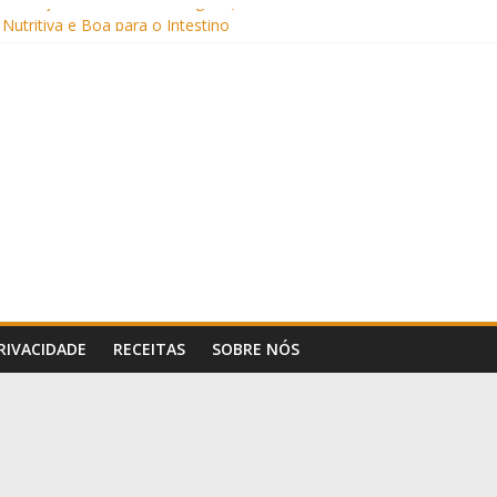
Sem Açúcar e com Leite Vegetal)
 Nutritiva e Boa para o Intestino
(com Alulose)
Frigideira (Sem Forno, Fácil e Fofinho)
: Uma Receita Prática e Deliciosa
PRIVACIDADE
RECEITAS
SOBRE NÓS