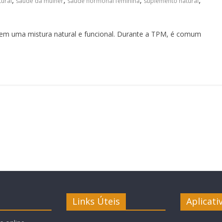
,
,
,
,
tural
saúde da mulher
saúde hormonal feminina
suplemento natural
o em uma mistura natural e funcional. Durante a TPM, é comum
Links Úteis
Aplicati