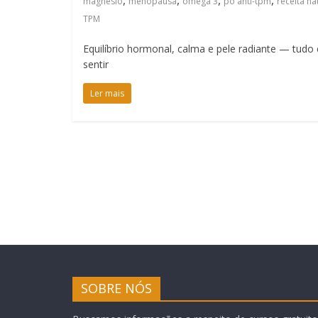
,
,
,
,
magnesio
menopausa
omega 3
pó anti-tpm
receita na
TPM
Equilíbrio hormonal, calma e pele radiante — tud
sentir
Ler mais
SOBRE NÓS