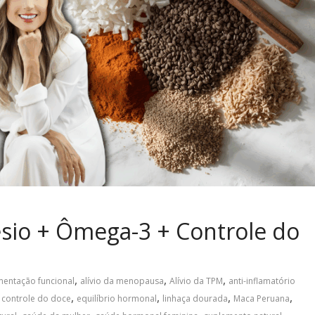
io + Ômega-3 + Controle do
,
,
,
mentação funcional
alívio da menopausa
Alívio da TPM
anti-inflamatório
,
,
,
,
,
controle do doce
equilíbrio hormonal
linhaça dourada
Maca Peruana