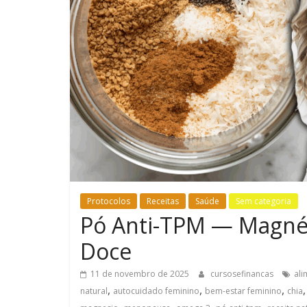
Protocolos
Receitas
Saúde
Sem categoria
Pó Anti-TPM — Magnés
Doce
11 de novembro de 2025
cursosefinancas
ali
,
,
,
natural
autocuidado feminino
bem-estar feminino
chia