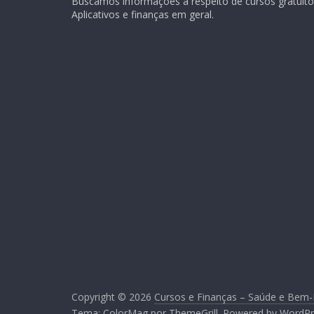
Buscamos informações a respeito de cursos gratuitos
Aplicativos e finanças em geral.
Copyright © 2026
Cursos e Finanças – Saúde e Bem-
Tema:
ColorMag
por ThemeGrill. Powered by
WordPr