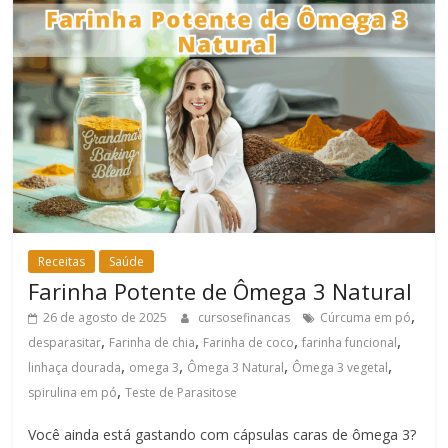
Receitas
Saúde
Farinha Potente de Ômega 3 Natural
,
26 de agosto de 2025
cursosefinancas
Cúrcuma em pó
,
,
,
,
desparasitar
Farinha de chia
Farinha de coco
farinha funcional
,
,
,
,
linhaça dourada
omega 3
Ômega 3 Natural
Ômega 3 vegetal
,
spirulina em pó
Teste de Parasitose
Você ainda está gastando com cápsulas caras de ômega 3?