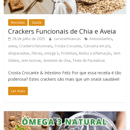
Receitas
Saúde
Crackers Funcionais de Chia e Aveia
,
28 de julho de 2025
cursosefinancas
Antioxidantes
,
,
,
,
aveia
Crackers Funcionais
Crosta Crocante
Cúrcuma em pó
,
,
,
,
,
desparasitar
Fibras
omega 3
Proteínas
Reduz a inflamação
Sem
,
,
,
Glúten
sem lactose
Semente de chia
Teste de Parasitose
Crosta Crocante & Intestino Feliz Por que essa receita é tão
poderosa? Estes crackers são mais que um snack saudável
Ler mais