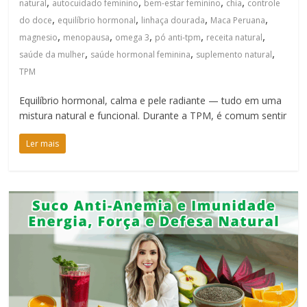
,
,
,
,
natural
autocuidado feminino
bem-estar feminino
chia
controle
,
,
,
,
do doce
equilíbrio hormonal
linhaça dourada
Maca Peruana
,
,
,
,
,
magnesio
menopausa
omega 3
pó anti-tpm
receita natural
,
,
,
saúde da mulher
saúde hormonal feminina
suplemento natural
TPM
Equilíbrio hormonal, calma e pele radiante — tudo em uma
mistura natural e funcional. Durante a TPM, é comum sentir
Ler mais