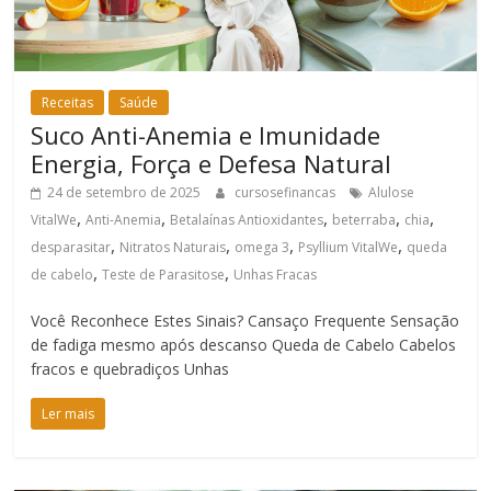
Receitas
Saúde
Suco Anti-Anemia e Imunidade
Energia, Força e Defesa Natural
24 de setembro de 2025
cursosefinancas
Alulose
,
,
,
,
,
VitalWe
Anti-Anemia
Betalaínas Antioxidantes
beterraba
chia
,
,
,
,
desparasitar
Nitratos Naturais
omega 3
Psyllium VitalWe
queda
,
,
de cabelo
Teste de Parasitose
Unhas Fracas
Você Reconhece Estes Sinais? Cansaço Frequente Sensação
de fadiga mesmo após descanso Queda de Cabelo Cabelos
fracos e quebradiços Unhas
Ler mais