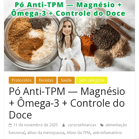
Bem-
Estar
Protocolos
Receitas
Saúde
Sem categoria
Pó Anti-TPM — Magnésio
+ Ômega-3 + Controle do
Doce
11 de novembro de 2025
cursosefinancas
alimentação
,
,
,
funcional
alívio da menopausa
Alívio da TPM
anti-inflamatório