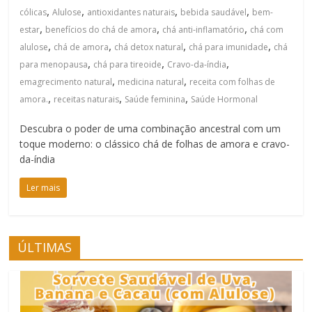
,
,
,
,
cólicas
Alulose
antioxidantes naturais
bebida saudável
bem-
,
,
,
estar
benefícios do chá de amora
chá anti-inflamatório
chá com
,
,
,
,
alulose
chá de amora
chá detox natural
chá para imunidade
chá
,
,
,
para menopausa
chá para tireoide
Cravo-da-índia
,
,
emagrecimento natural
medicina natural
receita com folhas de
,
,
,
amora.
receitas naturais
Saúde feminina
Saúde Hormonal
Descubra o poder de uma combinação ancestral com um
toque moderno: o clássico chá de folhas de amora e cravo-
da-índia
Ler mais
ÚLTIMAS