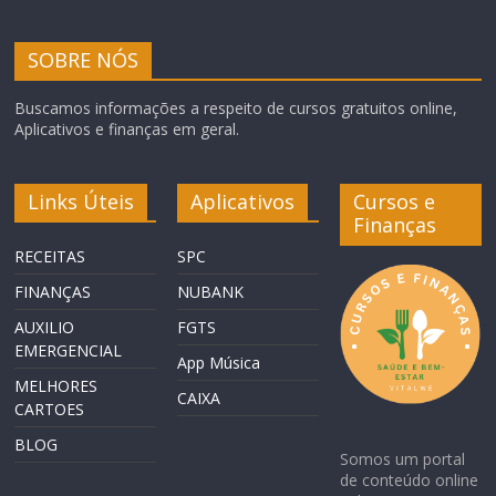
SOBRE NÓS
Buscamos informações a respeito de cursos gratuitos online,
Aplicativos e finanças em geral.
Links Úteis
Aplicativos
Cursos e
Finanças
RECEITAS
SPC
FINANÇAS
NUBANK
AUXILIO
FGTS
EMERGENCIAL
App Música
MELHORES
CAIXA
CARTOES
BLOG
Somos um portal
de conteúdo online