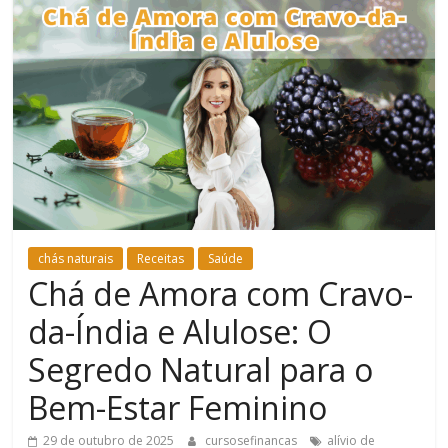
Bem-
Estar
chás naturais
Receitas
Saúde
Chá de Amora com Cravo-
da-Índia e Alulose: O
Segredo Natural para o
Bem-Estar Feminino
29 de outubro de 2025
cursosefinancas
alívio de