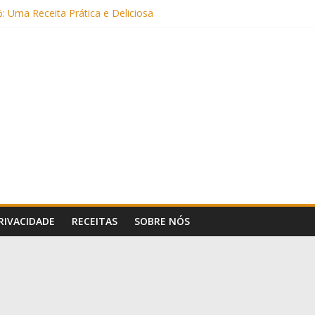
: Uma Receita Prática e Deliciosa
Sem Açúcar e com Leite Vegetal)
 Nutritiva e Boa para o Intestino
(com Alulose)
Frigideira (Sem Forno, Fácil e Fofinho)
PRIVACIDADE
RECEITAS
SOBRE NÓS