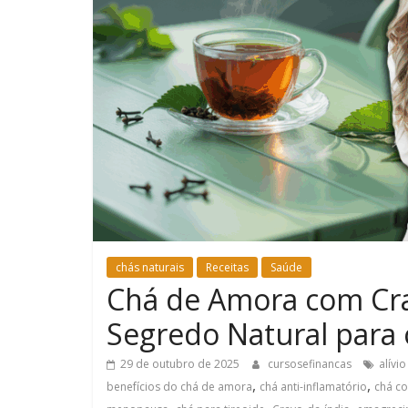
chás naturais
Receitas
Saúde
Chá de Amora com Crav
Segredo Natural para
29 de outubro de 2025
cursosefinancas
alívio
,
,
benefícios do chá de amora
chá anti-inflamatório
chá co