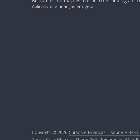
Buscamos informações a respeito de cursos gratuitos
Aplicativos e finanças em geral.
Copyright © 2026
Cursos e Finanças – Saúde e Bem-
Tema:
ColorMag
por ThemeGrill. Powered by
WordPr