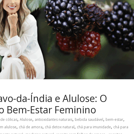
o-da-Índia e Alulose: O
 o Bem-Estar Feminino
,
,
,
,
,
 de cólicas
Alulose
antioxidantes naturais
bebida saudável
bem-estar
,
,
,
,
m alulose
chá de amora
chá detox natural
chá para imunidade
chá para