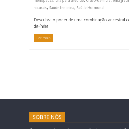
,
,
,
menopausa
chá para tireoide
Cravo-da-índia
emagreci
,
,
naturais
Saúde feminina
Saúde Hormonal
Descubra o poder de uma combinação ancestral co
da-índia
Ler mais
SOBRE NÓS