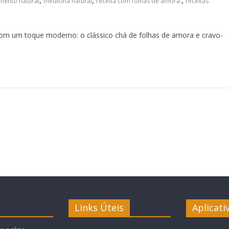
,
,
,
mento natural
medicina natural
receita com folhas de amora.
receitas
m um toque moderno: o clássico chá de folhas de amora e cravo-
Links Úteis
Aplicati