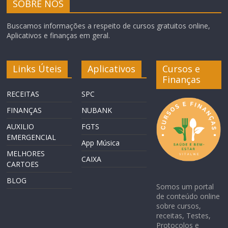
SOBRE NÓS
Buscamos informações a respeito de cursos gratuitos online,
Aplicativos e finanças em geral.
Links Úteis
Aplicativos
Cursos e
Finanças
RECEITAS
SPC
FINANÇAS
NUBANK
AUXILIO
FGTS
EMERGENCIAL
App Música
MELHORES
CAIXA
CARTOES
BLOG
Somos um portal
de conteúdo online
sobre cursos,
receitas, Testes,
Protocolos e