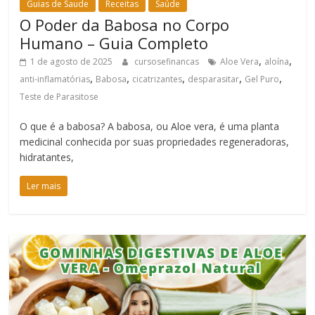
Guias de Saude
Receitas
Saúde
O Poder da Babosa no Corpo
Humano – Guia Completo
,
,
1 de agosto de 2025
cursosefinancas
Aloe Vera
aloína
,
,
,
,
,
anti-inflamatórias
Babosa
cicatrizantes
desparasitar
Gel Puro
Teste de Parasitose
O que é a babosa? A babosa, ou Aloe vera, é uma planta
medicinal conhecida por suas propriedades regeneradoras,
hidratantes,
Ler mais