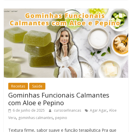
Receitas
Saúde
Gominhas Funcionais Calmantes
com Aloe e Pepino
,
6 de junho de 2025
cursosefinancas
Agar Agar
Aloe
,
,
Vera
gominhas calmantes
pepino
Textura firme, sabor suave e função terapêutica Pra que