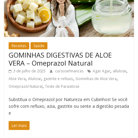
Receitas
Saúde
GOMINHAS DIGESTIVAS DE ALOE
VERA – Omeprazol Natural
,
,
3 de julho de 2025
cursosefinancas
Agar Agar
allulose
,
,
,
,
Aloe Vera
Alulose
gastrite e refluxo
Gominhas de Aloe Vera
,
Omeprazol Natural
Teste de Parasitose
Substitua o Omeprazol por Natureza em Cubinhos! Se você
sofre com refluxo, azia, gastrite ou sente a digestão pesada
e
Ler mais