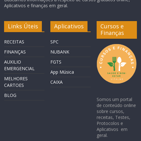
Aplicativos e finanças em geral.
Links Úteis
Aplicativos
Cursos e
Finanças
RECEITAS
SPC
FINANÇAS
NUBANK
AUXILIO
FGTS
EMERGENCIAL
App Música
MELHORES
CAIXA
CARTOES
BLOG
Somos um portal
de conteúdo online
sobre cursos,
receitas, Testes,
Protocolos e
Aplicativos em
geral.