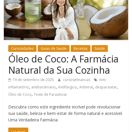
Bem-
Estar
Curiosidades
Guias de Saude
Receitas
Saúde
Óleo de Coco: A Farmácia
Natural da Sua Cozinha
19 de setembro de 2025
cursosefinancas
Anti-
,
,
,
,
,
inflamatório
antibacteriano
Antifúngico
Antiviral
desparasitar
,
Óleo de Coco
Teste de Parasitose
Descubra como este ingrediente incrível pode revolucionar
sua saúde, beleza e bem-estar de forma natural e acessível.
Uma Verdadeira Farmácia
Ler mais