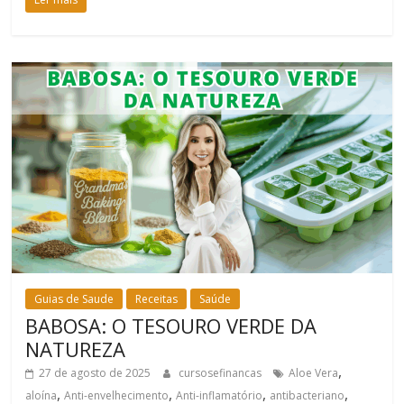
Guias de Saude
Receitas
Saúde
BABOSA: O TESOURO VERDE DA
NATUREZA
,
27 de agosto de 2025
cursosefinancas
Aloe Vera
,
,
,
,
aloína
Anti-envelhecimento
Anti-inflamatório
antibacteriano