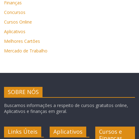
Finanças
Concursos
Cursos Online
Aplicativos
Melhores Cartões
Mercado de Trabalho
SOBRE NÓS
Buscamos informações a respeito de cursos gratuitos online,
Aplicativos e finanças em geral.
Links Úteis
Aplicativos
Cursos e
Finanças