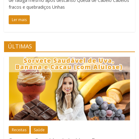
de fadiga mesmo após descanso Queda de Cabelo Cabelos
fracos e quebradiços Unhas
Ler mais
ÚLTIMAS
Receitas
Saúde