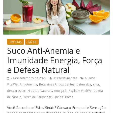
Bem-
Estar
Receitas
Saúde
Suco Anti-Anemia e
Imunidade Energia, Força
e Defesa Natural
24 de setembro de 2025
cursosefinancas
Alulose
,
,
,
,
,
VitalWe
Anti-Anemia
Betalaínas Antioxidantes
beterraba
chia
,
,
,
,
desparasitar
Nitratos Naturais
omega 3
Psyllium VitalWe
queda
,
,
de cabelo
Teste de Parasitose
Unhas Fracas
Você Reconhece Estes Sinais? Cansaço Frequente Sensação