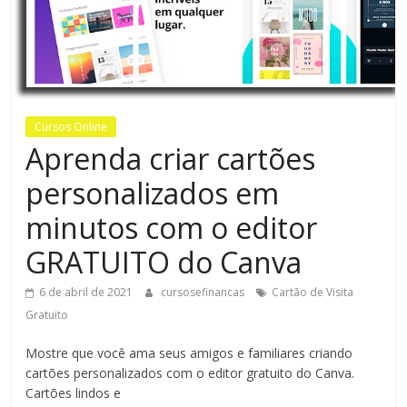
Bem-
Estar
Cursos Online
Aprenda criar cartões
personalizados em
minutos com o editor
GRATUITO do Canva
6 de abril de 2021
cursosefinancas
Cartão de Visita
Gratuito
Mostre que você ama seus amigos e familiares criando
cartões personalizados com o editor gratuito do Canva.
Cartões lindos e