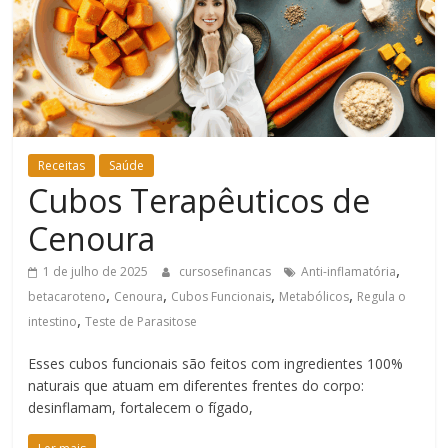
Bem-
Estar
Receitas
Saúde
Cubos Terapêuticos de
Cenoura
,
1 de julho de 2025
cursosefinancas
Anti-inflamatória
,
,
,
,
betacaroteno
Cenoura
Cubos Funcionais
Metabólicos
Regula o
,
intestino
Teste de Parasitose
Esses cubos funcionais são feitos com ingredientes 100%
naturais que atuam em diferentes frentes do corpo:
desinflamam, fortalecem o fígado,