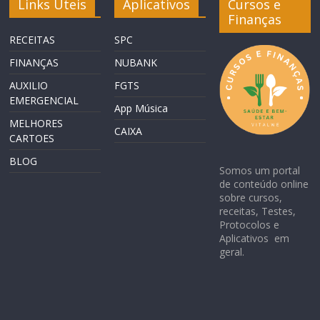
Links Úteis
Aplicativos
Cursos e
Finanças
RECEITAS
SPC
FINANÇAS
NUBANK
AUXILIO
FGTS
EMERGENCIAL
App Música
MELHORES
CAIXA
CARTOES
BLOG
Somos um portal
de conteúdo online
sobre cursos,
receitas, Testes,
Protocolos e
Aplicativos em
geral.