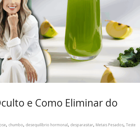
ulto e Como Eliminar do
,
,
,
,
,
lose
chumbo
desequilíbrio hormonal
desparasitar
Metais Pesados
Teste