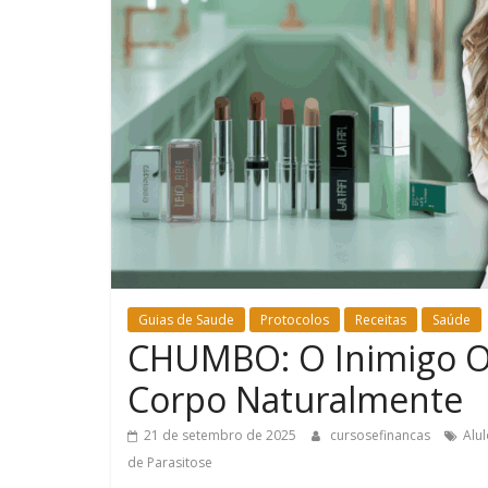
Guias de Saude
Protocolos
Receitas
Saúde
CHUMBO: O Inimigo Oc
Corpo Naturalmente
21 de setembro de 2025
cursosefinancas
Alu
de Parasitose