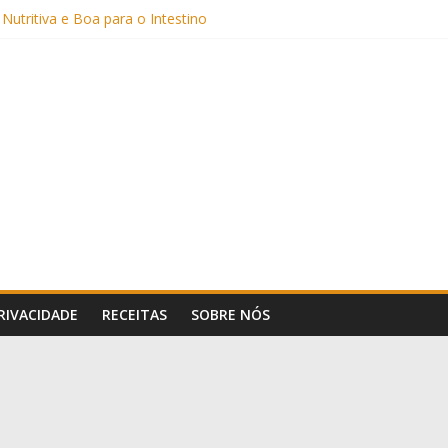
 Nutritiva e Boa para o Intestino
(com Alulose)
Frigideira (Sem Forno, Fácil e Fofinho)
: Uma Receita Prática e Deliciosa
PRIVACIDADE
RECEITAS
SOBRE NÓS