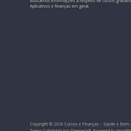
Buscamos informações a respeito de cursos gratuitos
Aplicativos e finanças em geral.
Copyright © 2026
Cursos e Finanças – Saúde e Bem-
Tema:
ColorMag
por ThemeGrill. Powered by
WordPr