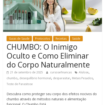
Bem-
Estar
Guias de Saude
Protocolos
Receitas
Saúde
CHUMBO: O Inimigo
Oculto e Como Eliminar
do Corpo Naturalmente
,
21 de setembro de 2025
cursosefinancas
Alulose
,
,
,
,
chumbo
desequilíbrio hormonal
desparasitar
Metais Pesados
Teste de Parasitose
Descubra como proteger seu corpo dos efeitos nocivos do
chumbo através de métodos naturais e alimentação
funcional. O Chumbo Está