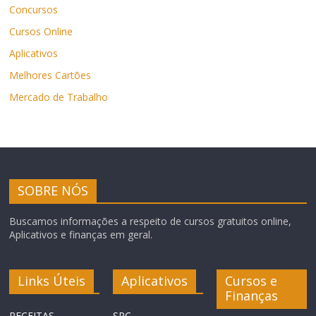
Concursos
Cursos Online
Aplicativos
Melhores Cartões
Mercado de Trabalho
SOBRE NÓS
Buscamos informações a respeito de cursos gratuitos online,
Aplicativos e finanças em geral.
Links Úteis
Aplicativos
Cursos e
Finanças
RECEITAS
SPC