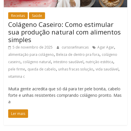
Receitas
Saúde
Colágeno Caseiro: Como estimular
sua produção natural com alimentos
simples
,
5 de novembro de 2025
cursosefinancas
Agar Agar
,
,
alimentação para colágeno
Beleza de dentro pra fora
colágeno
,
,
,
,
caseiro
colágeno natural
intestino saudável
nutrição estética
,
,
,
,
pele firme
queda de cabelo
unhas fracas solução
vida saudável
vitamina c
Muita gente acredita que só dá para ter pele bonita, cabelo
forte e unhas resistentes comprando colágeno pronto. Mas
a
Ler mais