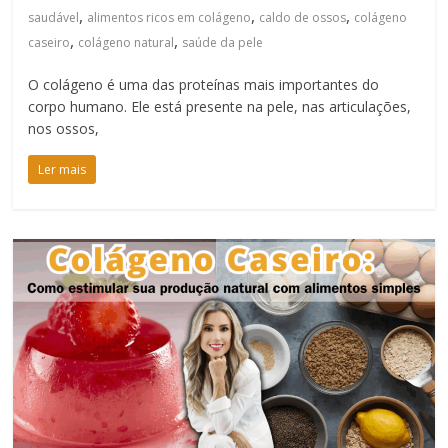
,
,
,
saudável
alimentos ricos em colágeno
caldo de ossos
colágeno
,
,
caseiro
colágeno natural
saúde da pele
O colágeno é uma das proteínas mais importantes do
corpo humano. Ele está presente na pele, nas articulações,
nos ossos,
Ler mais