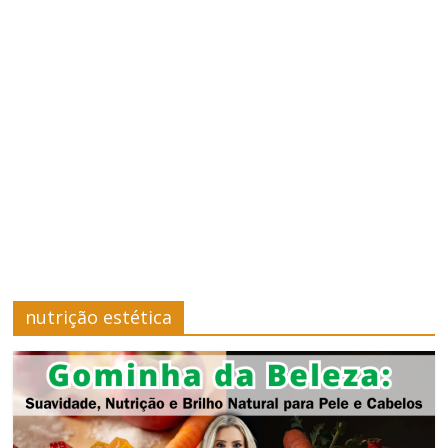
–
Saúde
e
Bem-
Estar
Site
sobre
nutrição estética
Cursos,
Finanças
e
Saúde
e