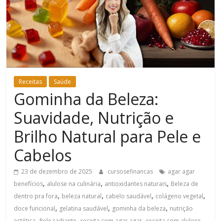
Bem-
Estar
Receitas
Saúde
Gominha da Beleza:
Suavidade, Nutrição e
Brilho Natural para Pele e
Cabelos
23 de dezembro de 2025
cursosefinancas
agar agar
,
,
,
benefícios
alulose na culinária
antioxidantes naturais
Beleza de
,
,
,
,
dentro pra fora
beleza natural
cabelo saudável
colágeno vegetal
,
,
,
doce funcional
gelatina saudável
gominha da beleza
nutrição
,
,
,
,
estética
Pele radiante
receita com agar agar
receita com alulose