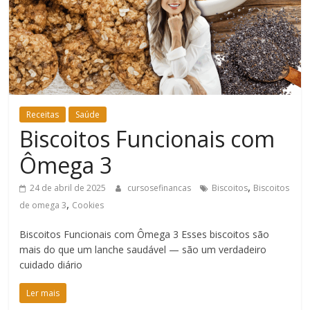
Bem-
Estar
Receitas
Saúde
Biscoitos Funcionais com
Ômega 3
,
24 de abril de 2025
cursosefinancas
Biscoitos
Biscoitos
,
de omega 3
Cookies
Biscoitos Funcionais com Ômega 3 Esses biscoitos são
mais do que um lanche saudável — são um verdadeiro
cuidado diário
Ler mais