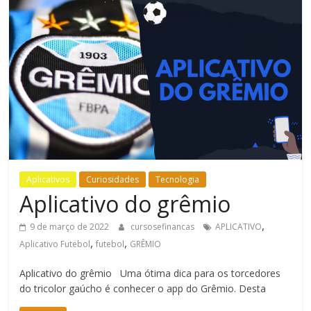
Bem-
Estar
Aplicativos
Curiosidades
Tecnologia
Aplicativo do grêmio
,
9 de março de 2022
cursosefinancas
APLICATIVO
,
,
Aplicativo Futebol
futebol
GRÊMIO
Aplicativo do grêmio Uma ótima dica para os torcedores
do tricolor gaúcho é conhecer o app do Grêmio. Desta