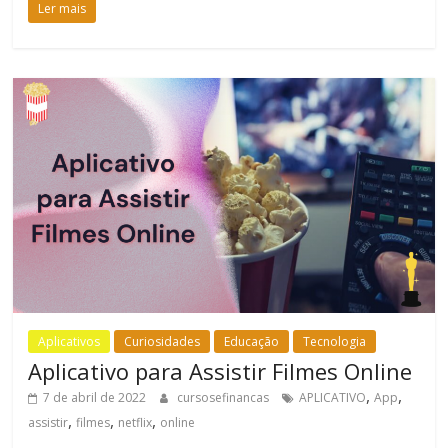
Ler mais
Aplicativos
Curiosidades
Educação
Tecnologia
Aplicativo para Assistir Filmes Online
,
,
7 de abril de 2022
cursosefinancas
APLICATIVO
App
,
,
,
assistir
filmes
netflix
online