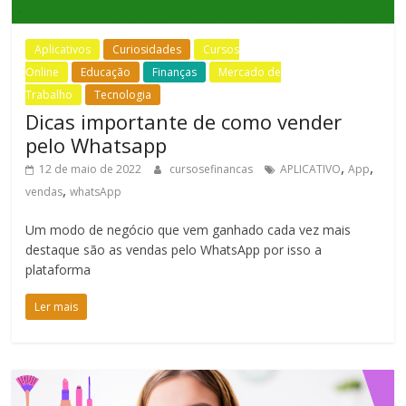
Aplicativos
Curiosidades
Cursos
Online
Educação
Finanças
Mercado de
Trabalho
Tecnologia
Dicas importante de como vender
pelo Whatsapp
,
,
12 de maio de 2022
cursosefinancas
APLICATIVO
App
,
vendas
whatsApp
Um modo de negócio que vem ganhado cada vez mais
destaque são as vendas pelo WhatsApp por isso a
plataforma
Ler mais