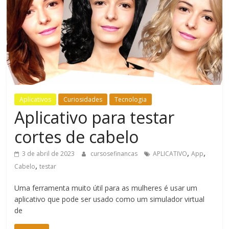
Bem-
Estar
Aplicativos
Curiosidades
Tecnologia
Aplicativo para testar
cortes de cabelo
,
,
3 de abril de 2023
cursosefinancas
APLICATIVO
App
,
Cabelo
testar
Uma ferramenta muito útil para as mulheres é usar um
aplicativo que pode ser usado como um simulador virtual
de