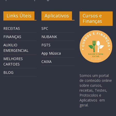
Links Úteis
Aplicativos
Cursos e
Finanças
RECEITAS
SPC
FINANÇAS
NUBANK
AUXILIO
FGTS
EMERGENCIAL
App Música
MELHORES
CAIXA
CARTOES
BLOG
Somos um portal
de conteúdo online
sobre cursos,
receitas, Testes,
Protocolos e
Aplicativos em
geral.