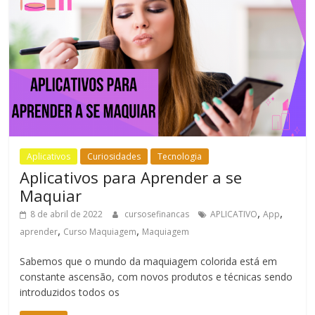
Aplicativos
Curiosidades
Tecnologia
Aplicativos para Aprender a se
Maquiar
,
,
8 de abril de 2022
cursosefinancas
APLICATIVO
App
,
,
aprender
Curso Maquiagem
Maquiagem
Sabemos que o mundo da maquiagem colorida está em
constante ascensão, com novos produtos e técnicas sendo
introduzidos todos os