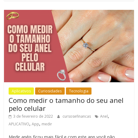
Aplicativos
Curiosidades
Tecnologia
Como medir o tamanho do seu anel
pelo celular
,
3 de fevereiro de 2022
cursosefinancas
Anel
,
,
APLICATIVO
App
medir
Medir anéis ficou mais fácil e com este app você não