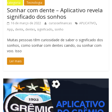
categoria
Tecnologia
Sonhar com dente – Aplicativo revela
significado dos sonhos
,
16 de março de 2022
cursosefinancas
APLICATIVO
,
,
,
,
App
dente
dentes
significado
sonho
Muitas pessoas têm curiosidade de saber o significado dos
sonhos, como sonhar com dentes caindo, ou sonhar com
voo. Isso
Ler mais