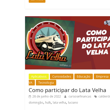
Aplicativos
Curiosidades
Educação
Empresa
VA
Tecnologia
Como participar do Lata Velha
28 de junho de 2022
cursosefinancas
caldeir
,
,
,
domingão
hulk
lata velha
luciano