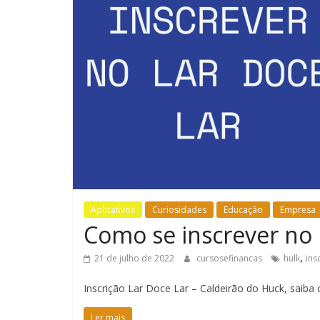
Aplicativos
Curiosidades
Educação
Empresa
Como se inscrever no 
,
21 de julho de 2022
cursosefinancas
hulk
ins
Inscrição Lar Doce Lar – Caldeirão do Huck, saiba
Ler mais