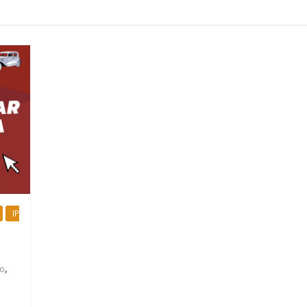
IP
,
ão