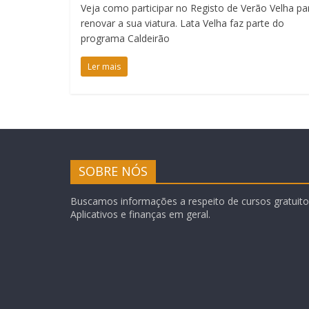
Veja como participar no Registo de Verão Velha pa
renovar a sua viatura. Lata Velha faz parte do
programa Caldeirão
Ler mais
SOBRE NÓS
Buscamos informações a respeito de cursos gratuitos
Aplicativos e finanças em geral.