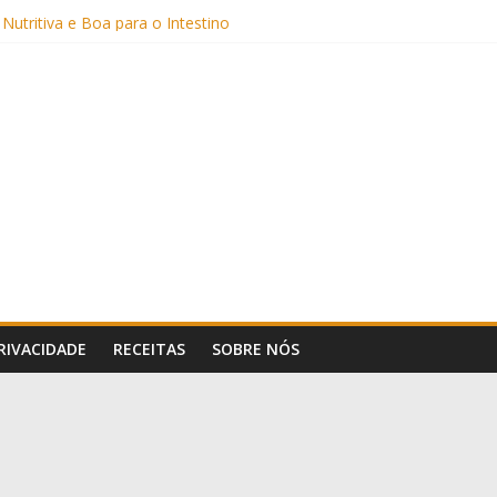
Sem Açúcar e com Leite Vegetal)
 Nutritiva e Boa para o Intestino
(com Alulose)
Frigideira (Sem Forno, Fácil e Fofinho)
: Uma Receita Prática e Deliciosa
PRIVACIDADE
RECEITAS
SOBRE NÓS