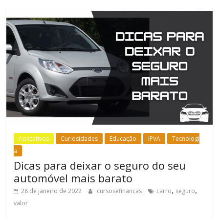
Aplicativos
Curiosidades
Educação
IPVA
Tecnologi
a
Dicas para deixar o seguro do seu
automóvel mais barato
,
,
28 de janeiro de 2022
cursosefinancas
carro
seguro
valor