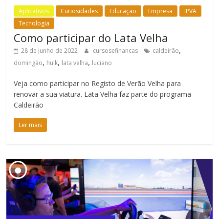
Aplicativos
Curiosidades
Educação
Empresa
IPVA
Tecnologia
Como participar do Lata Velha
,
28 de junho de 2022
cursosefinancas
caldeirão
,
,
,
domingão
hulk
lata velha
luciano
Veja como participar no Registo de Verão Velha para
renovar a sua viatura. Lata Velha faz parte do programa
Caldeirão
Ler mais