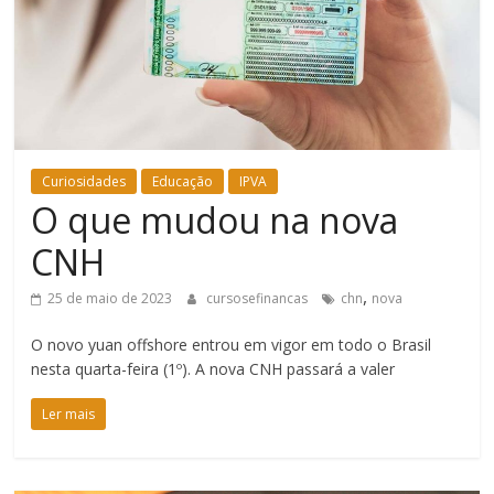
Bem-
Estar
Curiosidades
Educação
IPVA
O que mudou na nova
CNH
,
25 de maio de 2023
cursosefinancas
chn
nova
O novo yuan offshore entrou em vigor em todo o Brasil
nesta quarta-feira (1º). A nova CNH passará a valer
Ler mais