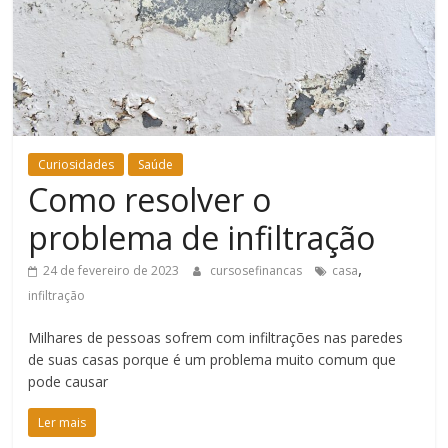
Bem-
Estar
Curiosidades
Saúde
Como resolver o
problema de infiltração
,
24 de fevereiro de 2023
cursosefinancas
casa
infiltração
Milhares de pessoas sofrem com infiltrações nas paredes
de suas casas porque é um problema muito comum que
pode causar
Ler mais