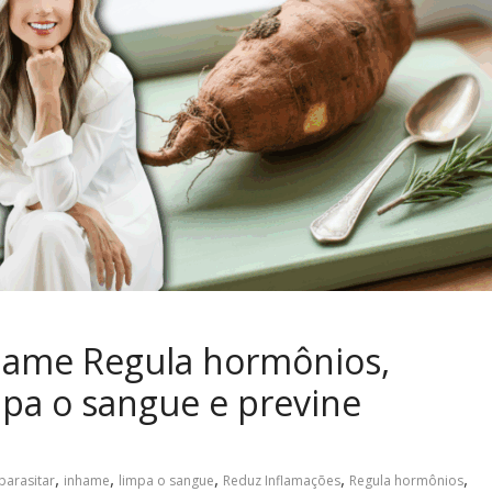
hame Regula hormônios,
mpa o sangue e previne
,
,
,
,
,
parasitar
inhame
limpa o sangue
Reduz Inflamações
Regula hormônios