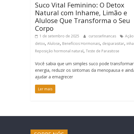
Suco Vital Feminino: O Detox
Natural com Inhame, Limão e
Alulose Que Transforma o Seu
Corpo
1 de setembro de 2025
cursosefinancas
Ação
,
,
,
,
detox
Alulose
Benefícios Hormonais
desparasitar
inh
,
Reposição hormonal natural
Teste de Parasitose
Você sabia que um simples suco pode transformar
energia, reduzir os sintomas da menopausa e aind
ajudar a emagrecer
Ler mais