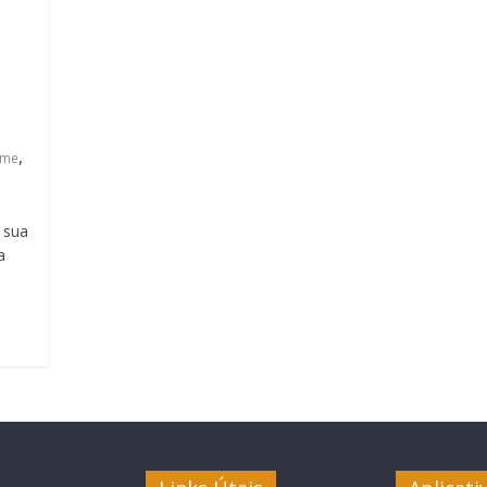
,
ame
 sua
a