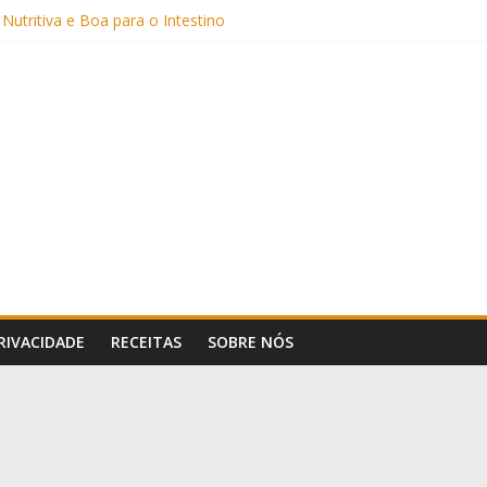
 Nutritiva e Boa para o Intestino
(com Alulose)
Frigideira (Sem Forno, Fácil e Fofinho)
: Uma Receita Prática e Deliciosa
PRIVACIDADE
RECEITAS
SOBRE NÓS