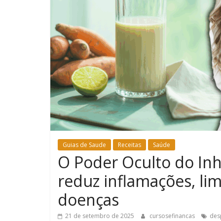
Guias de Saude
Receitas
Saúde
O Poder Oculto do In
reduz inflamações, li
doenças
21 de setembro de 2025
cursosefinancas
des