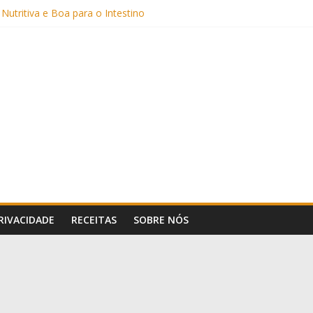
 Nutritiva e Boa para o Intestino
(com Alulose)
Frigideira (Sem Forno, Fácil e Fofinho)
: Uma Receita Prática e Deliciosa
PRIVACIDADE
RECEITAS
SOBRE NÓS