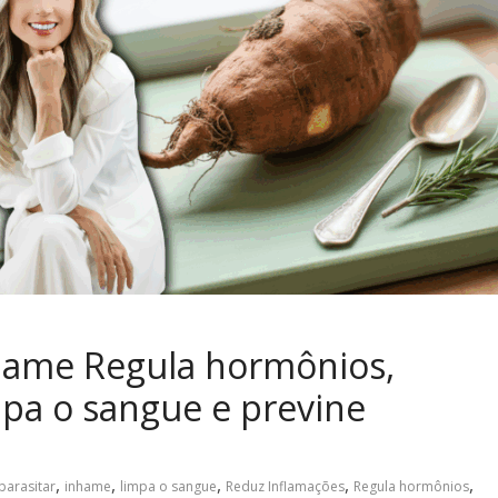
hame Regula hormônios,
mpa o sangue e previne
,
,
,
,
,
parasitar
inhame
limpa o sangue
Reduz Inflamações
Regula hormônios