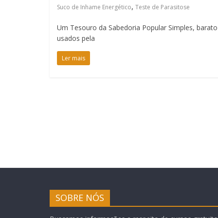
,
Suco de Inhame Energético
Teste de Parasitose
Um Tesouro da Sabedoria Popular Simples, barato
usados pela
Ler mais
SOBRE NÓS