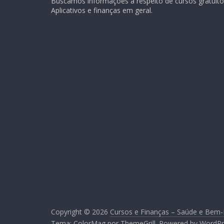
Buscamos informações a respeito de cursos gratuitos
Aplicativos e finanças em geral.
Copyright © 2026
Cursos e Finanças – Saúde e Bem-
Tema:
ColorMag
por ThemeGrill. Powered by
WordPr