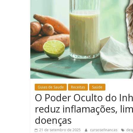
Guias de Saude
Receitas
Saúde
O Poder Oculto do In
reduz inflamações, li
doenças
21 de setembro de 2025
cursosefinancas
des