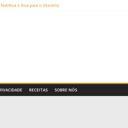
 Nutritiva e Boa para o Intestino
(com Alulose)
Frigideira (Sem Forno, Fácil e Fofinho)
: Uma Receita Prática e Deliciosa
Sem Açúcar e com Leite Vegetal)
PRIVACIDADE
RECEITAS
SOBRE NÓS