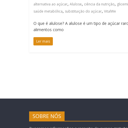
,
,
,
alternativa ao açúcar
Alulose
ciência da nutrição
glicem
,
,
saúde metabólica
substituição do açúcar
VitalWe
O que é alulose? A alulose é um tipo de açúcar r
alimentos como
Ler mais
SOBRE NÓS