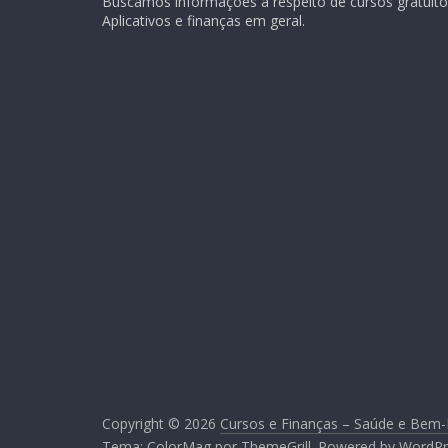
Buscamos informações a respeito de cursos gratuitos
Aplicativos e finanças em geral.
Copyright © 2026
Cursos e Finanças – Saúde e Bem-
Tema:
ColorMag
por ThemeGrill. Powered by
WordPr