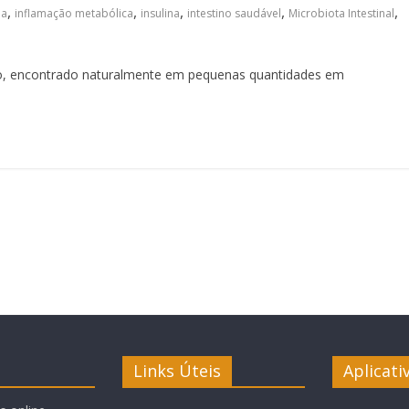
,
,
,
,
,
ia
inflamação metabólica
insulina
intestino saudável
Microbiota Intestinal
aro, encontrado naturalmente em pequenas quantidades em
Links Úteis
Aplicati