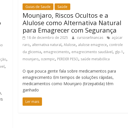
Guias de Saude
Saúde
Mounjaro, Riscos Ocultos e a
o
Alulose como Alternativa Natural
para Emagrecer com Segurança
l
18 de dezembro de 2025
cursosefinancas
açúcar
,
,
,
,
raro
alternativa natural
Alulose
alulose emagrece
controle
ão
,
,
,
,
da glicemia
emagrecimento
emagrecimento saudável
glp-1
,
,
,
,
mounjaro
ozempic
PERDER PESO
saúde metabólica
ição
,
vel
O que pouca gente fala sobre medicamentos para
emagrecimento Em tempos de soluções rápidas,
medicamentos como Mounjaro (tirzepatida) têm
ganhado
o,
es
Ler mais