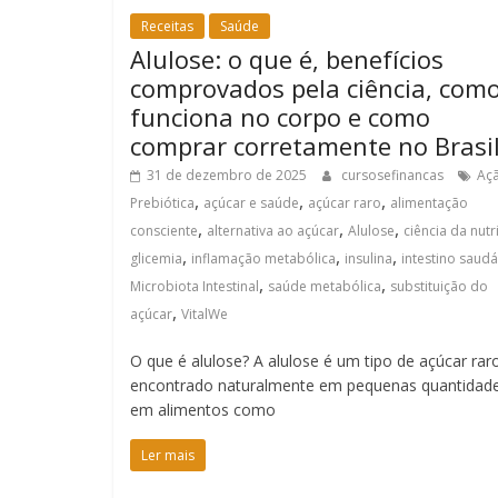
Receitas
Saúde
Alulose: o que é, benefícios
comprovados pela ciência, com
funciona no corpo e como
comprar corretamente no Brasi
31 de dezembro de 2025
cursosefinancas
Aç
,
,
,
Prebiótica
açúcar e saúde
açúcar raro
alimentação
,
,
,
consciente
alternativa ao açúcar
Alulose
ciência da nutr
,
,
,
glicemia
inflamação metabólica
insulina
intestino saudá
,
,
Microbiota Intestinal
saúde metabólica
substituição do
,
açúcar
VitalWe
O que é alulose? A alulose é um tipo de açúcar rar
encontrado naturalmente em pequenas quantidad
em alimentos como
Ler mais