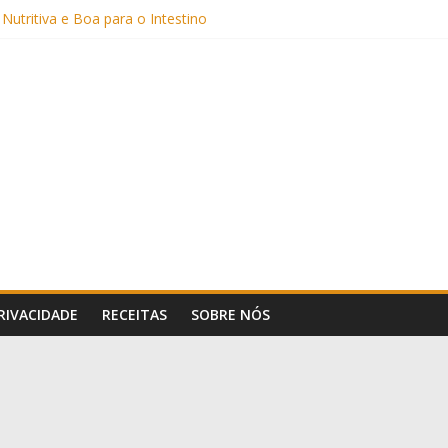
Sem Açúcar e com Leite Vegetal)
 Nutritiva e Boa para o Intestino
(com Alulose)
Frigideira (Sem Forno, Fácil e Fofinho)
: Uma Receita Prática e Deliciosa
PRIVACIDADE
RECEITAS
SOBRE NÓS