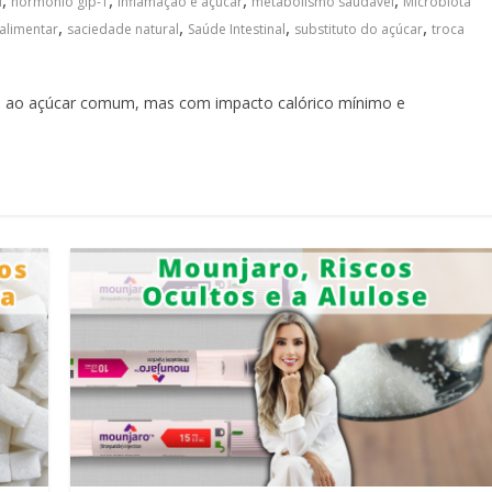
,
,
,
,
l
hormônio glp-1
inflamação e açúcar
metabolismo saudável
Microbiota
,
,
,
,
alimentar
saciedade natural
Saúde Intestinal
substituto do açúcar
troca
te ao açúcar comum, mas com impacto calórico mínimo e