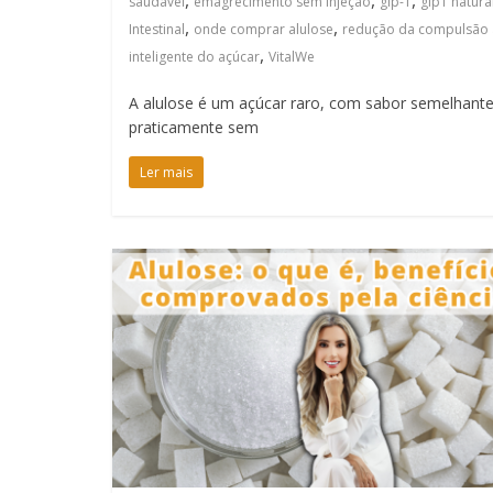
,
,
,
saudável
emagrecimento sem injeção
glp-1
glp1 natura
,
,
Intestinal
onde comprar alulose
redução da compulsão 
,
inteligente do açúcar
VitalWe
A alulose é um açúcar raro, com sabor semelhan
praticamente sem
Ler mais