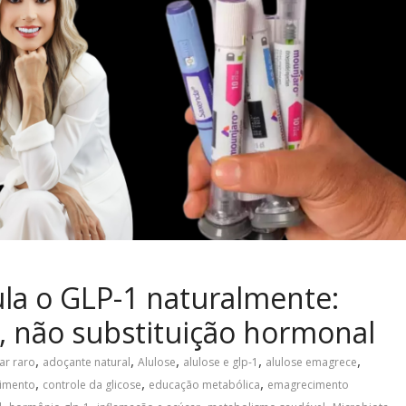
la o GLP-1 naturalmente:
a, não substituição hormonal
,
,
,
,
,
ar raro
adoçante natural
Alulose
alulose e glp-1
alulose emagrece
,
,
,
cimento
controle da glicose
educação metabólica
emagrecimento