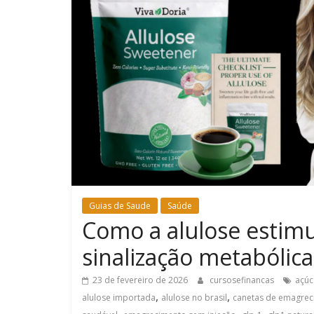
Guias de Saude
Saúde
Como a alulose estimu
sinalização metabólic
23 de fevereiro de 2026
cursosefinancas
açúc
,
,
alulose importada
alulose no brasil
canetas de emagre