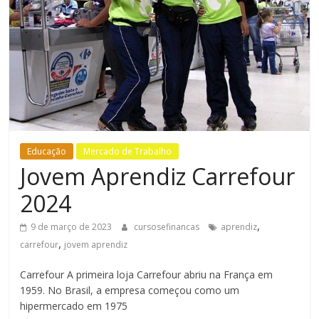
Bem-
Estar
Educação
Mercado de Trabalho
Jovem Aprendiz Carrefour
2024
,
9 de março de 2023
cursosefinancas
aprendiz
,
carrefour
jovem aprendiz
Carrefour A primeira loja Carrefour abriu na França em
1959. No Brasil, a empresa começou como um
hipermercado em 1975