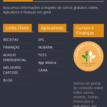
Buscamos informações a respeito de cursos gratuitos online,
Aplicativos e finanças em geral.
Links Úteis
Aplicativos
Cursos e
Finanças
RECEITAS
SPC
FINANÇAS
NUBANK
AUXILIO
FGTS
EMERGENCIAL
App Música
MELHORES
CAIXA
CARTOES
BLOG
Somos um portal
de conteúdo online
sobre cursos,
receitas, Testes,
Protocolos e
Aplicativos em