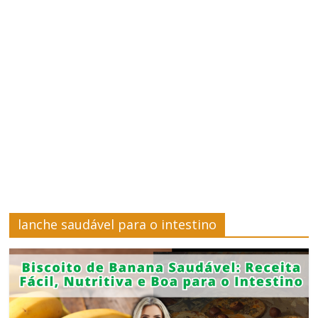
–
Saúde
e
Bem-
Estar
Site
sobre
lanche saudável para o intestino
Cursos,
Finanças
e
Saúde
e