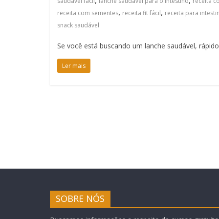
,
,
saudável fácil
lanche saudável para o intestino
receita c
,
,
receita com sementes
receita fit fácil
receita para intest
snack saudável
Se você está buscando um lanche saudável, rápido 
Ler mais
SOBRE NÓS