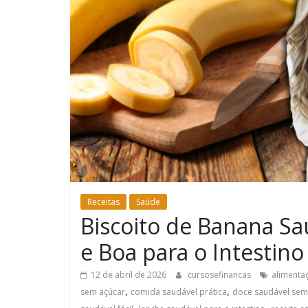
Receitas
Saúde
Biscoito de Banana Sau
e Boa para o Intestino
12 de abril de 2026
cursosefinancas
alimenta
,
,
sem açúcar
comida saudável prática
doce saudável sem