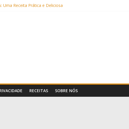
: Uma Receita Prática e Deliciosa
Sem Açúcar e com Leite Vegetal)
 Nutritiva e Boa para o Intestino
(com Alulose)
Frigideira (Sem Forno, Fácil e Fofinho)
PRIVACIDADE
RECEITAS
SOBRE NÓS