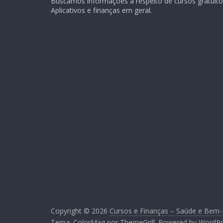
Buscamos informações a respeito de cursos gratuitos
Aplicativos e finanças em geral.
Copyright © 2026
Cursos e Finanças – Saúde e Bem-
Tema:
ColorMag
por ThemeGrill. Powered by
WordPr