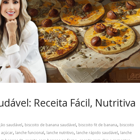
dável: Receita Fácil, Nutritiva
,
,
,
ção saudável
biscoito de banana saudável
biscoito fit de banana
biscoito
,
,
,
,
 açúcar
lanche funcional
lanche nutritivo
lanche rápido saudável
lanche