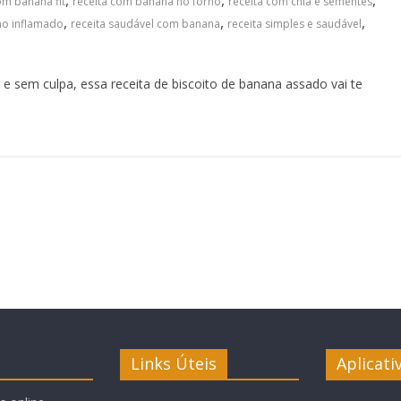
,
,
,
om banana fit
receita com banana no forno
receita com chia e sementes
,
,
,
ino inflamado
receita saudável com banana
receita simples e saudável
e sem culpa, essa receita de biscoito de banana assado vai te
Links Úteis
Aplicati