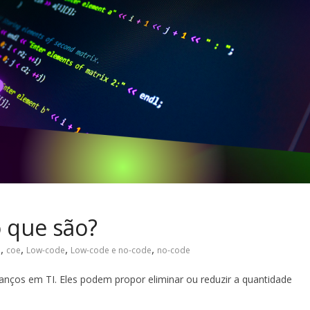
 que são?
,
,
,
,
o
coe
Low-code
Low-code e no-code
no-code
nços em TI. Eles podem propor eliminar ou reduzir a quantidade