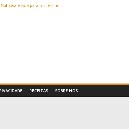
Sem Açúcar e com Leite Vegetal)
 Nutritiva e Boa para o Intestino
(com Alulose)
Frigideira (Sem Forno, Fácil e Fofinho)
: Uma Receita Prática e Deliciosa
PRIVACIDADE
RECEITAS
SOBRE NÓS