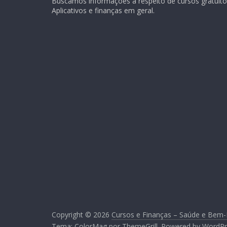
Buscamos informações a respeito de cursos gratuitos
Aplicativos e finanças em geral.
Copyright © 2026
Cursos e Finanças – Saúde e Bem-
Tema:
ColorMag
por ThemeGrill. Powered by
WordPr