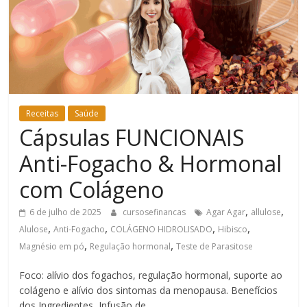
Bem-
Estar
Receitas
Saúde
Cápsulas FUNCIONAIS
Anti-Fogacho & Hormonal
com Colágeno
,
,
6 de julho de 2025
cursosefinancas
Agar Agar
allulose
,
,
,
,
Alulose
Anti-Fogacho
COLÁGENO HIDROLISADO
Hibisco
,
,
Magnésio em pó
Regulação hormonal
Teste de Parasitose
Foco: alívio dos fogachos, regulação hormonal, suporte ao
colágeno e alívio dos sintomas da menopausa. Benefícios
dos Ingredientes Infusão de