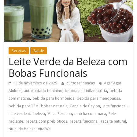
Bem-
Estar
Receitas
Saúde
Leite Verde da Beleza com
Bobas Funcionais
,
13 de novembro de 2025
cursosefinancas
Agar Agar
,
,
,
Alulose
autocuidado feminino
bebida anti-inflamatória
bebida
,
,
,
com matcha
bebida para hormônios
bebida para menopausa
,
,
,
,
bebida para TPM
bobas naturais
Canela de Ceylon
leite funcional
,
,
,
leite verde da beleza
Maca Peruana
matcha com maca
Pele
,
,
,
,
radiante
receita com prebióticos
receita funcional
receita natural
,
ritual de beleza
VitalWe