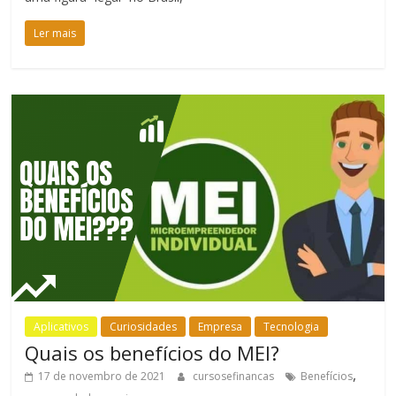
Ler mais
Aplicativos
Curiosidades
Empresa
Tecnologia
Quais os benefícios do MEI?
,
17 de novembro de 2021
cursosefinancas
Benefícios