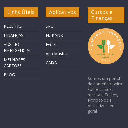
Links Úteis
Aplicativos
Cursos e
Finanças
RECEITAS
SPC
FINANÇAS
NUBANK
AUXILIO
FGTS
EMERGENCIAL
App Música
MELHORES
CAIXA
CARTOES
BLOG
Somos um portal
de conteúdo online
sobre cursos,
receitas, Testes,
Protocolos e
Aplicativos em
geral.