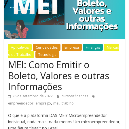
Bem-
Estar
Aplicativos
Curiosidades
Empresa
Finanças
Mercad
o de Trabalho
Tecnologia
MEI: Como Emitir o
Boleto, Valores e outras
Informações
28 de setembro de 2022
cursosefinancas
,
,
,
empreendedor
emprego
mei
trablho
O que é a plataforma DAS MEI? Microempreendedor
individual, nada mais, nada menos Um microempreendedor,
uma figura “legal” no Brasil,