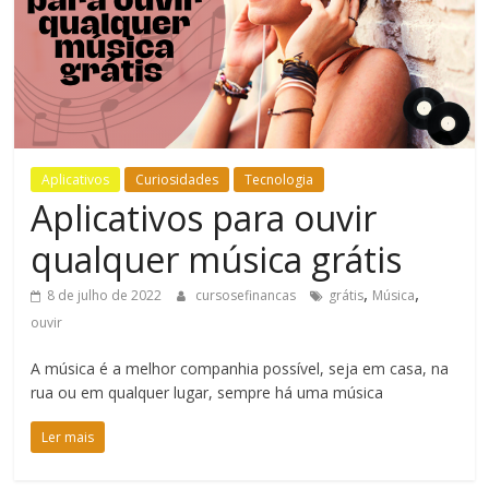
Bem-
Estar
Aplicativos
Curiosidades
Tecnologia
Aplicativos para ouvir
qualquer música grátis
,
,
8 de julho de 2022
cursosefinancas
grátis
Música
ouvir
A música é a melhor companhia possível, seja em casa, na
rua ou em qualquer lugar, sempre há uma música
Ler mais