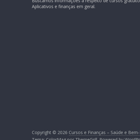
Buscamos informações a respeito de cursos gratuitos
Aplicativos e finanças em geral.
Copyright © 2026
Cursos e Finanças – Saúde e Bem-
Tema:
ColorMag
por ThemeGrill. Powered by
WordPr