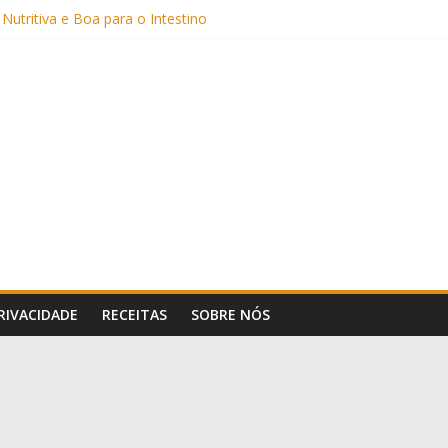
 Nutritiva e Boa para o Intestino
(com Alulose)
Frigideira (Sem Forno, Fácil e Fofinho)
: Uma Receita Prática e Deliciosa
Sem Açúcar e com Leite Vegetal)
PRIVACIDADE
RECEITAS
SOBRE NÓS