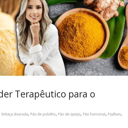
der Terapêutico para o
,
,
,
,
,
,
linhaça dourada
Pão de polvilho
Pão de queijo
Pão Funcional
Psyllium