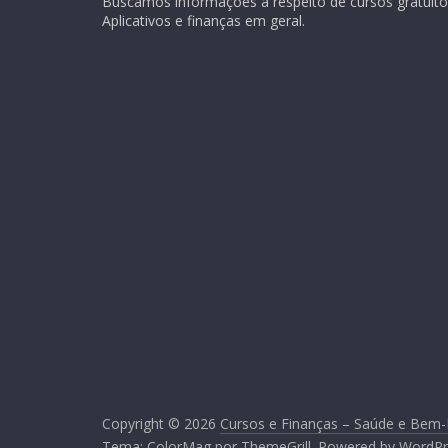
Buscamos informações a respeito de cursos gratuitos
Aplicativos e finanças em geral.
Copyright © 2026
Cursos e Finanças – Saúde e Bem-
Tema:
ColorMag
por ThemeGrill. Powered by
WordPr