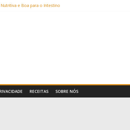
 Nutritiva e Boa para o Intestino
(com Alulose)
Frigideira (Sem Forno, Fácil e Fofinho)
: Uma Receita Prática e Deliciosa
PRIVACIDADE
RECEITAS
SOBRE NÓS